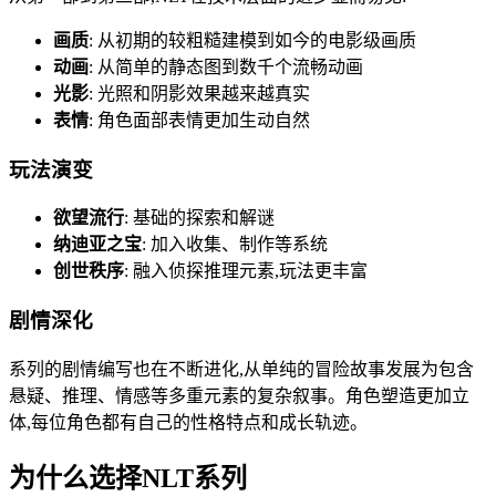
画质
: 从初期的较粗糙建模到如今的电影级画质
动画
: 从简单的静态图到数千个流畅动画
光影
: 光照和阴影效果越来越真实
表情
: 角色面部表情更加生动自然
玩法演变
欲望流行
: 基础的探索和解谜
纳迪亚之宝
: 加入收集、制作等系统
创世秩序
: 融入侦探推理元素,玩法更丰富
剧情深化
系列的剧情编写也在不断进化,从单纯的冒险故事发展为包含
悬疑、推理、情感等多重元素的复杂叙事。角色塑造更加立
体,每位角色都有自己的性格特点和成长轨迹。
为什么选择NLT系列