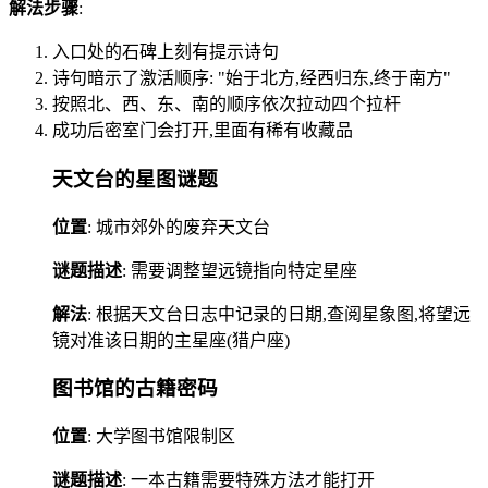
解法步骤
:
入口处的石碑上刻有提示诗句
诗句暗示了激活顺序: "始于北方,经西归东,终于南方"
按照北、西、东、南的顺序依次拉动四个拉杆
成功后密室门会打开,里面有稀有收藏品
天文台的星图谜题
位置
: 城市郊外的废弃天文台
谜题描述
: 需要调整望远镜指向特定星座
解法
: 根据天文台日志中记录的日期,查阅星象图,将望远
镜对准该日期的主星座(猎户座)
图书馆的古籍密码
位置
: 大学图书馆限制区
谜题描述
: 一本古籍需要特殊方法才能打开